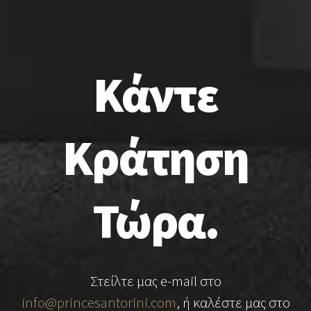
Κάντε
Κράτηση
Τώρα.
Στείλτε μας e-mail στο
info@princesantorini.com
, ή καλέστε μας στο